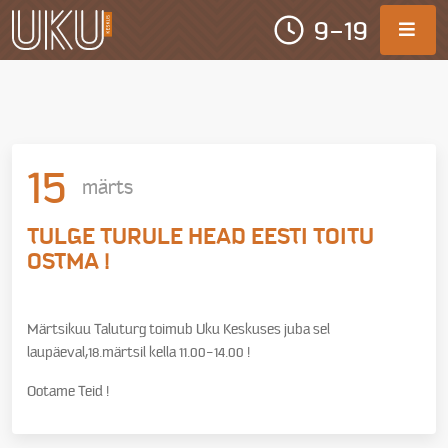
9-19
15
märts
TULGE TURULE HEAD EESTI TOITU
OSTMA !
Märtsikuu Taluturg toimub Uku Keskuses juba sel
laupäeval,18.märtsil kella 11.00-14.00 !
Ootame Teid !